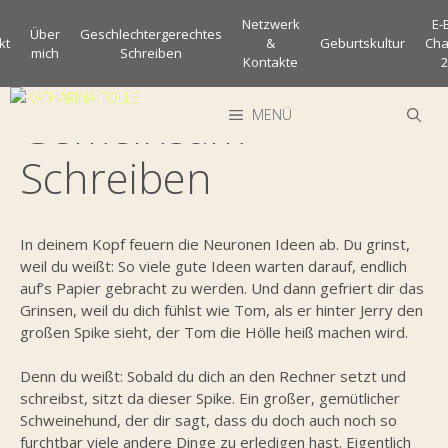
Zum
Netzwerk
E-
Inhalt
Über
Geschlechtergerechtes
kt
&
Geburtskultur
Cha
mich
Schreiben
springen
Kontakte
2
Gemeinsam
MENÜ
Schreiben
In deinem Kopf feuern die Neuronen Ideen ab. Du grinst,
weil du weißt: So viele gute Ideen warten darauf, endlich
auf’s Papier gebracht zu werden. Und dann gefriert dir das
Grinsen, weil du dich fühlst wie Tom, als er hinter Jerry den
großen Spike sieht, der Tom die Hölle heiß machen wird.
Denn du weißt: Sobald du dich an den Rechner setzt und
schreibst, sitzt da dieser Spike. Ein großer, gemütlicher
Schweinehund, der dir sagt, dass du doch auch noch so
furchtbar viele andere Dinge zu erledigen hast. Eigentlich