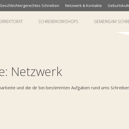
Geschlechtergerechtes Schreiben
Netzwerk & Kontakte
Geburtskult
ORREKTORAT
SCHREIBWORKSHOPS
GEMEINSAM SCHR
e:
Netzwerk
arbeite und die dir bei bestimmten Aufgaben rund ums Schreiben