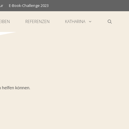
ur
E-Book-Challenge 2023
EIBEN
REFERENZEN
KATHARINA
 helfen können.