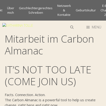
Zum
Netzwerk
E-
Inhalt
Über
Geschlechtergerechtes
kt
&
Geburtskultur
Cha
mich
Schreiben
springen
Kontakte
2
MENÜ
Mitarbeit im Carbon
Almanac
IT’S NOT TOO LATE
(COME JOIN US)
Facts. Connection. Action.
The Carbon Almanac is a powerful tool to help us create
change, right here and right now.