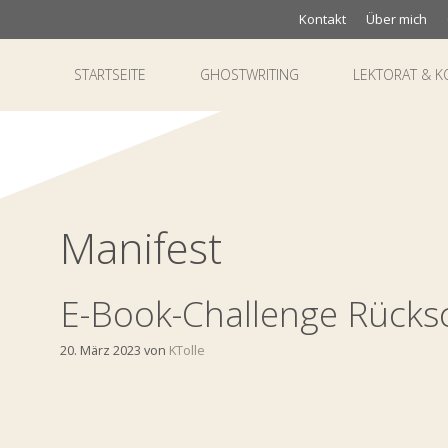
Zum
Kontakt
Über mich
Inhalt
springen
STARTSEITE
GHOSTWRITING
LEKTORAT & K
Manifest
E-Book-Challenge Rück
20. März 2023
von
KTolle