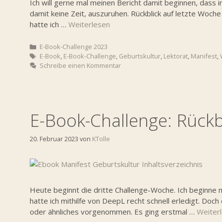
Ich will gerne mal meinen Bericht damit beginnen, dass i
damit keine Zeit, auszuruhen. Rückblick auf letzte Woch
hatte ich …
Weiterlesen
Kategorien
E-Book-Challenge 2023
Schlagwörter
E-Book
,
E-Book-Challenge
,
Geburtskultur
,
Lektorat
,
Manifest
,
Schreibe einen Kommentar
E-Book-Challenge: Rück
20. Februar 2023
von
KTolle
Heute beginnt die dritte Challenge-Woche. Ich beginne
hatte ich mithilfe von DeepL recht schnell erledigt. Do
oder ähnliches vorgenommen. Es ging erstmal …
Weiter